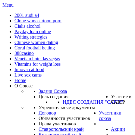
Menu
2001 audi a4
Clone wars cartoon porn
Cialis alcohol
Payday loan online
Writing strategies
Chinese women dating
Coral football betting
888casino
Venetian hotel las vegas
Vitamins for weight loss
Innova cat food
Live sex cams
Home
О Союзе
Задачи Союза
Цель создания
Участие в
ИДЕЯ СОЗДАНИЯ "САЮР"
САЮР
Учредительные документы
Договор
Участники
Обязанности участников
союза
Права участников
Ставропольский край
Акции
Краснодарский край