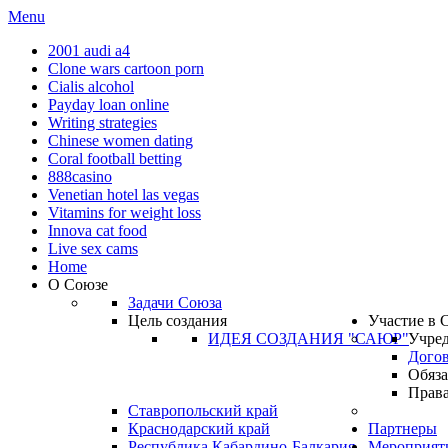
Menu
2001 audi a4
Clone wars cartoon porn
Cialis alcohol
Payday loan online
Writing strategies
Chinese women dating
Coral football betting
888casino
Venetian hotel las vegas
Vitamins for weight loss
Innova cat food
Live sex cams
Home
О Союзе
Задачи Союза
Цель создания
Участие в
ИДЕЯ СОЗДАНИЯ "САЮР"
Учре
Дого
Обяза
Права
Ставропольский край
Краснодарский край
Партнеры
Республика Кабардино-Балкария
Мероприят