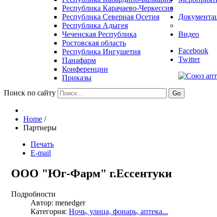
Республика Карачаево-Черкессия
Республика Северная Осетия
Документа
Республика Адыгея
Чеченская Республика
Видео
Ростовская область
Facebook
Республика Ингушетия
Twitter
Панафарм
Конференции
Приказы
Поиск по сайту
Go
Home
/
Партнеры
Печать
E-mail
ООО "Юг-Фарм" г.Ессентуки
Подробности
Автор: menedger
Категория:
Ночь, улица, фонарь, аптека...