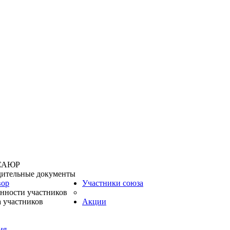
 САЮР
дительные документы
вор
Участники союза
нности участников
 участников
Акции
ия