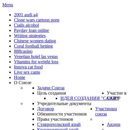
Menu
2001 audi a4
Clone wars cartoon porn
Cialis alcohol
Payday loan online
Writing strategies
Chinese women dating
Coral football betting
888casino
Venetian hotel las vegas
Vitamins for weight loss
Innova cat food
Live sex cams
Home
О Союзе
Задачи Союза
Цель создания
Участие в
ИДЕЯ СОЗДАНИЯ "САЮР"
САЮР
Учредительные документы
Договор
Участники
Обязанности участников
союза
Права участников
Ставропольский край
Акции
Краснодарский край