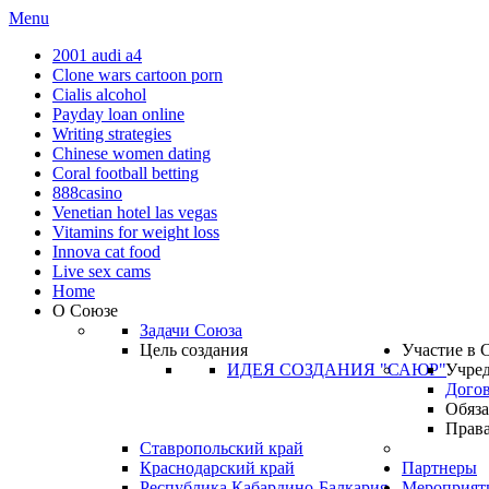
Menu
2001 audi a4
Clone wars cartoon porn
Cialis alcohol
Payday loan online
Writing strategies
Chinese women dating
Coral football betting
888casino
Venetian hotel las vegas
Vitamins for weight loss
Innova cat food
Live sex cams
Home
О Союзе
Задачи Союза
Цель создания
Участие в
ИДЕЯ СОЗДАНИЯ "САЮР"
Учре
Дого
Обяза
Права
Ставропольский край
Краснодарский край
Партнеры
Республика Кабардино-Балкария
Мероприят