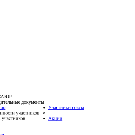
 САЮР
дительные документы
вор
Участники союза
нности участников
 участников
Акции
ия