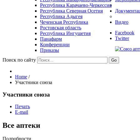
Республика Карачаево-Черкессия
Республика Северная Осетия
Документа
Республика Адыгея
Чеченская Республика
Видео
Ростовская область
Facebook
Республика Ингушетия
Twitter
Панафарм
Конференции
Приказы
Поиск по сайту
Go
Home
/
Участники союза
Участники союза
Печать
E-mail
Все аптеки
Подробности